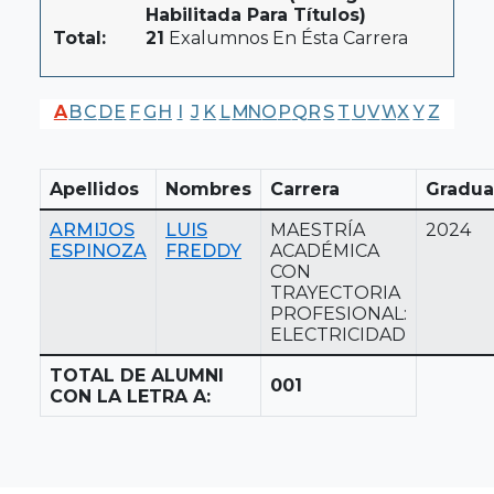
Habilitada Para Títulos)
Total:
21
Exalumnos En Ésta Carrera
A
B
C
D
E
F
G
H
I
J
K
L
M
N
O
P
Q
R
S
T
U
V
W
X
Y
Z
Apellidos
Nombres
Carrera
Gradua
ARMIJOS
LUIS
MAESTRÍA
2024
ESPINOZA
FREDDY
ACADÉMICA
CON
TRAYECTORIA
PROFESIONAL:
ELECTRICIDAD
TOTAL DE ALUMNI
001
CON LA LETRA A: