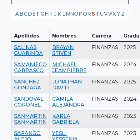
A
B
C
D
E
F
G
H
I
J
K
L
M
N
O
P
Q
R
S
T
U
V
W
X
Y
Z
Apellidos
Nombres
Carrera
Gradu
SALINAS
BRAYAN
FINANZAS
2025
GUARINDA
STIVEN
SAMANIEGO
MICHAEL
FINANZAS
2024
CARRASCO
JEAMPIERRE
SANCHEZ
JONATHAN
FINANZAS
2025
GONZAGA
DAVID
SANDOVAL
CAMILA
FINANZAS
2024
CORONEL
ALEJANDRA
SANMARTIN
KARLA
FINANZAS
2023
SANMARTIN
GABRIELA
SARANGO
YESLI
FINANZAS
2023
ALEJO
YESSENIA