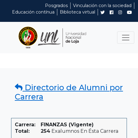
Posgrados
Vinculación con la sociedad
Educación contínua
Biblioteca virtual
Directorio de Alumni por
Carrera
Carrera:
FINANZAS (Vigente)
Total:
254
Exalumnos En Ésta Carrera