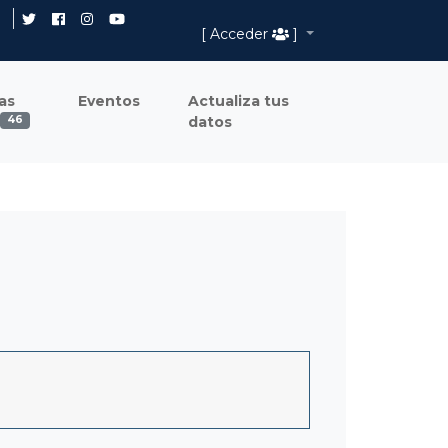
[ Acceder
]
as
Eventos
Actualiza tus
datos
46