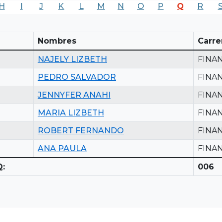
H
I
J
K
L
M
N
O
P
Q
R
Nombres
Carre
NAJELY LIZBETH
FINA
PEDRO SALVADOR
FINA
JENNYFER ANAHI
FINA
MARIA LIZBETH
FINA
ROBERT FERNANDO
FINA
ANA PAULA
FINA
:
006