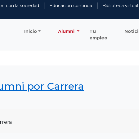
ón con la sociedad
Educación contínua
Biblioteca virtual
Inicio
Alumni
Tu
Notici
empleo
lumni por Carrera
rrera