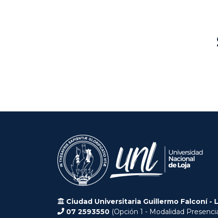
Ciudad Universitaria Guillermo Falconí - 
07 2593550
(Opción 1 - Modalidad Presencia