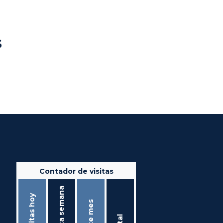
s
Contador de visitas
Ésta semana
Visitas hoy
Éste mes