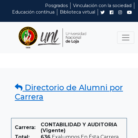
Posgrados
Vinculación con la sociedad
Educación contínua
Biblioteca virtual
Directorio de Alumni por
Carrera
CONTABILIDAD Y AUDITORIA
Carrera:
(Vigente)
Total:
636
Exalumnos En Ésta Carrera