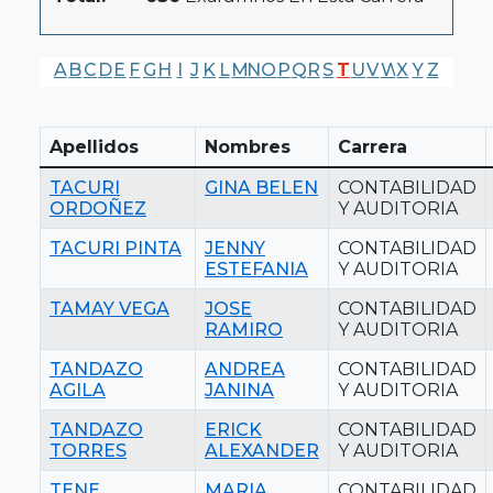
A
B
C
D
E
F
G
H
I
J
K
L
M
N
O
P
Q
R
S
T
U
V
W
X
Y
Z
Apellidos
Nombres
Carrera
TACURI
GINA BELEN
CONTABILIDAD
ORDOÑEZ
Y AUDITORIA
TACURI PINTA
JENNY
CONTABILIDAD
ESTEFANIA
Y AUDITORIA
TAMAY VEGA
JOSE
CONTABILIDAD
RAMIRO
Y AUDITORIA
TANDAZO
ANDREA
CONTABILIDAD
AGILA
JANINA
Y AUDITORIA
TANDAZO
ERICK
CONTABILIDAD
TORRES
ALEXANDER
Y AUDITORIA
TENE
MARIA
CONTABILIDAD