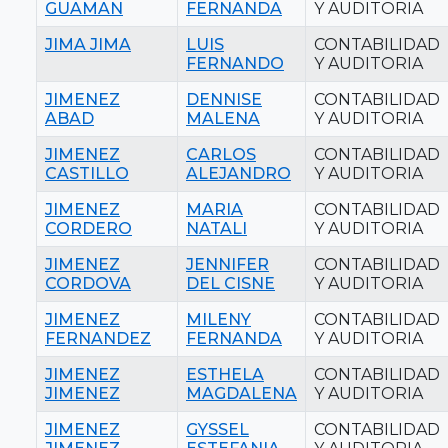
GUAMAN
FERNANDA
Y AUDITORIA
JIMA JIMA
LUIS
CONTABILIDAD
FERNANDO
Y AUDITORIA
JIMENEZ
DENNISE
CONTABILIDAD
ABAD
MALENA
Y AUDITORIA
JIMENEZ
CARLOS
CONTABILIDAD
CASTILLO
ALEJANDRO
Y AUDITORIA
JIMENEZ
MARIA
CONTABILIDAD
CORDERO
NATALI
Y AUDITORIA
JIMENEZ
JENNIFER
CONTABILIDAD
CORDOVA
DEL CISNE
Y AUDITORIA
JIMENEZ
MILENY
CONTABILIDAD
FERNANDEZ
FERNANDA
Y AUDITORIA
JIMENEZ
ESTHELA
CONTABILIDAD
JIMENEZ
MAGDALENA
Y AUDITORIA
JIMENEZ
GYSSEL
CONTABILIDAD