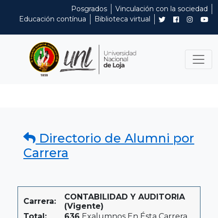
Posgrados
Vinculación con la sociedad
Educación contínua
Biblioteca virtual
Directorio de Alumni por
Carrera
CONTABILIDAD Y AUDITORIA
Carrera:
(Vigente)
Total:
636
Exalumnos En Ésta Carrera