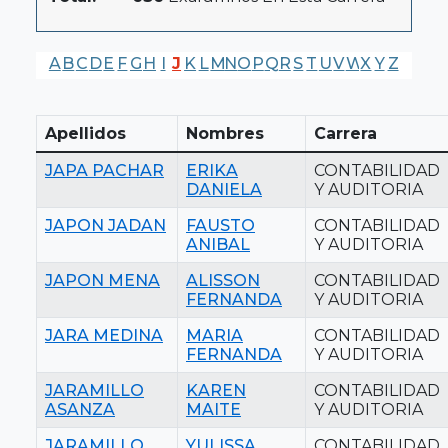
A
B
C
D
E
F
G
H
I
J
K
L
M
N
O
P
Q
R
S
T
U
V
W
X
Y
Z
Apellidos
Nombres
Carrera
JAPA PACHAR
ERIKA
CONTABILIDAD
DANIELA
Y AUDITORIA
JAPON JADAN
FAUSTO
CONTABILIDAD
ANIBAL
Y AUDITORIA
JAPON MENA
ALISSON
CONTABILIDAD
FERNANDA
Y AUDITORIA
JARA MEDINA
MARIA
CONTABILIDAD
FERNANDA
Y AUDITORIA
JARAMILLO
KAREN
CONTABILIDAD
ASANZA
MAITE
Y AUDITORIA
JARAMILLO
YULISSA
CONTABILIDAD