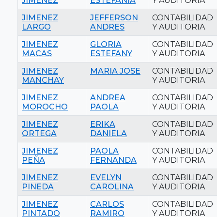
JIMENEZ
ESTEFANIA
Y AUDITORIA
JIMENEZ
JEFFERSON
CONTABILIDAD
LARGO
ANDRES
Y AUDITORIA
JIMENEZ
GLORIA
CONTABILIDAD
MACAS
ESTEFANY
Y AUDITORIA
JIMENEZ
MARIA JOSE
CONTABILIDAD
MANCHAY
Y AUDITORIA
JIMENEZ
ANDREA
CONTABILIDAD
MOROCHO
PAOLA
Y AUDITORIA
JIMENEZ
ERIKA
CONTABILIDAD
ORTEGA
DANIELA
Y AUDITORIA
JIMENEZ
PAOLA
CONTABILIDAD
PEÑA
FERNANDA
Y AUDITORIA
JIMENEZ
EVELYN
CONTABILIDAD
PINEDA
CAROLINA
Y AUDITORIA
JIMENEZ
CARLOS
CONTABILIDAD
PINTADO
RAMIRO
Y AUDITORIA