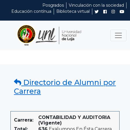
Posgrados
Vinculación con la sociedad
Educación contínua
Biblioteca virtual
Directorio de Alumni por
Carrera
CONTABILIDAD Y AUDITORIA
Carrera:
(Vigente)
Total:
636
Exalumnos En Ésta Carrera