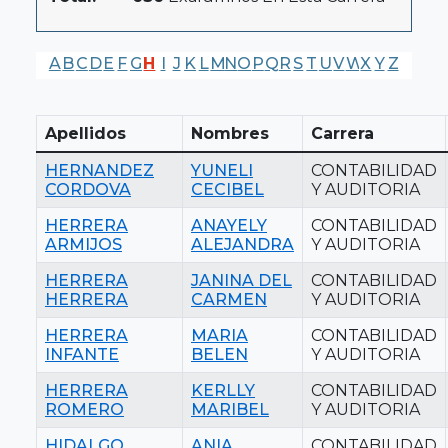
A
B
C
D
E
F
G
H
I
J
K
L
M
N
O
P
Q
R
S
T
U
V
W
X
Y
Z
Apellidos
Nombres
Carrera
HERNANDEZ
YUNELI
CONTABILIDAD
CORDOVA
CECIBEL
Y AUDITORIA
HERRERA
ANAYELY
CONTABILIDAD
ARMIJOS
ALEJANDRA
Y AUDITORIA
HERRERA
JANINA DEL
CONTABILIDAD
HERRERA
CARMEN
Y AUDITORIA
HERRERA
MARIA
CONTABILIDAD
INFANTE
BELEN
Y AUDITORIA
HERRERA
KERLLY
CONTABILIDAD
ROMERO
MARIBEL
Y AUDITORIA
HIDALGO
ANIA
CONTABILIDAD