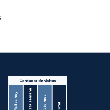
s
Contador de visitas
Ésta semana
Visitas hoy
Éste mes
Total