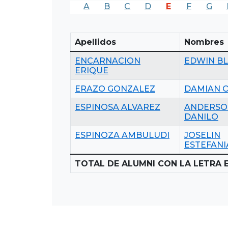
A
B
C
D
E
F
G
Apellidos
Nombres
ENCARNACION
EDWIN BL
ERIQUE
ERAZO GONZALEZ
DAMIAN 
ESPINOSA ALVAREZ
ANDERSO
DANILO
ESPINOZA AMBULUDI
JOSELIN
ESTEFANI
TOTAL DE ALUMNI CON LA LETRA E