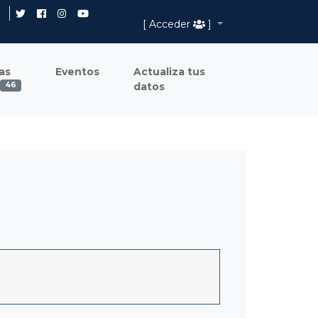
[ Acceder
]
as
Eventos
Actualiza tus
datos
46