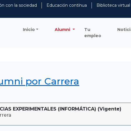
ón con la sociedad
Educación contínua
Biblioteca virtual
Inicio
Alumni
Tu
Notici
empleo
lumni por Carrera
CIAS EXPERIMENTALES (INFORMÁTICA) (Vigente)
rrera