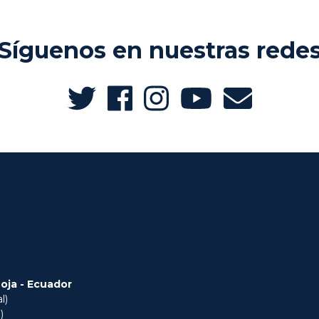
Síguenos en nuestras rede
Loja - Ecuador
l)
)