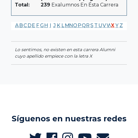
Total:
239
Exalumnos En Ésta Carrera
A
B
C
D
E
F
G
H
I
J
K
L
M
N
O
P
Q
R
S
T
U
V
W
X
Y
Z
Lo sentimos, no existen en esta carrera Alumni
cuyo apellido empiece con la letra X
Síguenos en nuestras redes