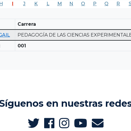
H
I
J
K
L
M
N
O
P
Q
R
Carrera
GAIL
PEDAGOGÍA DE LAS CIENCIAS EXPERIMENTALE
:
001
Síguenos en nuestras rede