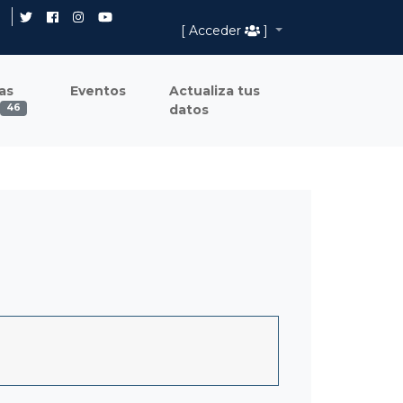
[ Acceder
]
as
Eventos
Actualiza tus
datos
46