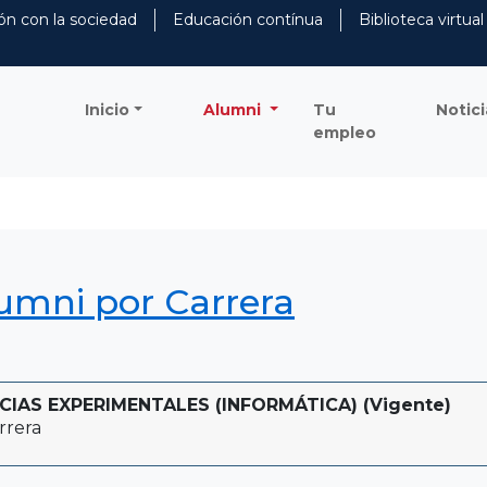
ón con la sociedad
Educación contínua
Biblioteca virtual
Inicio
Alumni
Tu
Notici
empleo
lumni por Carrera
CIAS EXPERIMENTALES (INFORMÁTICA) (Vigente)
rrera