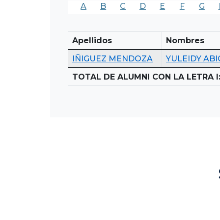
A
B
C
D
E
F
G
Apellidos
Nombres
IÑIGUEZ MENDOZA
YULEIDY ABI
TOTAL DE ALUMNI CON LA LETRA I