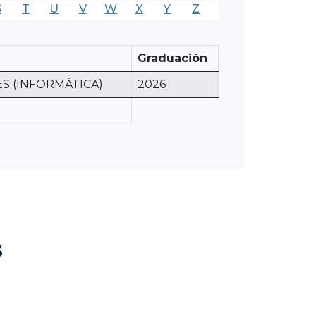
S
T
U
V
W
X
Y
Z
Graduación
S (INFORMÁTICA)
2026
s