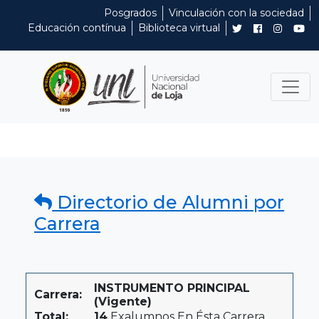
Posgrados
Vinculación con la sociedad
Educación contínua
Biblioteca virtual
Directorio de Alumni por
Carrera
INSTRUMENTO PRINCIPAL
Carrera:
(Vigente)
Total:
14
Exalumnos En Ésta Carrera