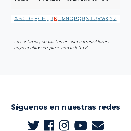
A
B
C
D
E
F
G
H
I
J
K
L
M
N
O
P
Q
R
S
T
U
V
W
X
Y
Z
Lo sentimos, no existen en esta carrera Alumni
cuyo apellido empiece con la letra K
Síguenos en nuestras redes