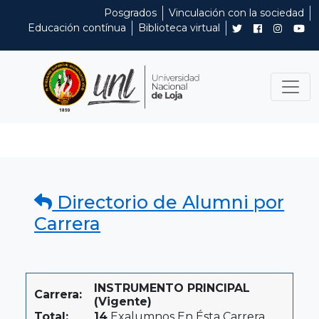
Posgrados
Vinculación con la sociedad
Educación contínua
Biblioteca virtual
Directorio de Alumni por
Carrera
INSTRUMENTO PRINCIPAL
Carrera:
(Vigente)
Total:
14
Exalumnos En Ésta Carrera