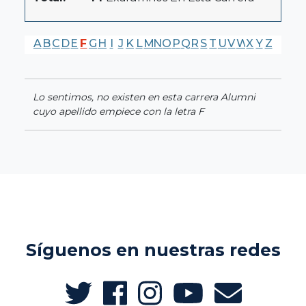
A
B
C
D
E
F
G
H
I
J
K
L
M
N
O
P
Q
R
S
T
U
V
W
X
Y
Z
Lo sentimos, no existen en esta carrera Alumni
cuyo apellido empiece con la letra F
Síguenos en nuestras redes