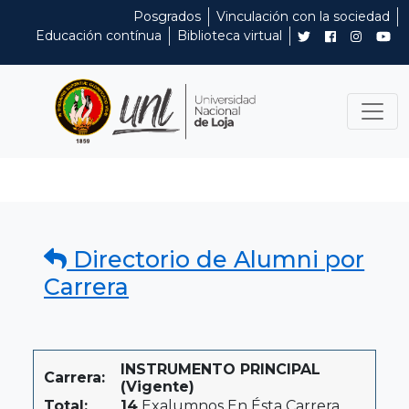
Posgrados
Vinculación con la sociedad
Educación contínua
Biblioteca virtual
Directorio de Alumni por
Carrera
INSTRUMENTO PRINCIPAL
Carrera:
(Vigente)
Total:
14
Exalumnos En Ésta Carrera