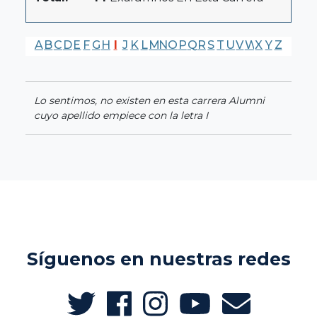
A
B
C
D
E
F
G
H
I
J
K
L
M
N
O
P
Q
R
S
T
U
V
W
X
Y
Z
Lo sentimos, no existen en esta carrera Alumni
cuyo apellido empiece con la letra I
Síguenos en nuestras redes