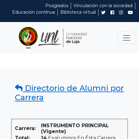
Posgrados
Vinculación con la sociedad
Educación contínua
Biblioteca virtual
Directorio de Alumni por
Carrera
INSTRUMENTO PRINCIPAL
Carrera:
(Vigente)
Total:
14
Exalumnos En Ésta Carrera