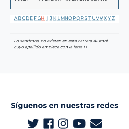
A
B
C
D
E
F
G
H
I
J
K
L
M
N
O
P
Q
R
S
T
U
V
W
X
Y
Z
Lo sentimos, no existen en esta carrera Alumni
cuyo apellido empiece con la letra H
Síguenos en nuestras redes