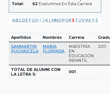
Total:
62
Exalumnos En Ésta Carrera
A
B
C
D
E
F
G
H
I
J
K
L
M
N
O
P
Q
R
S
T
U
V
W
X
Y
Z
Apellidos
Nombres
Carrera
Grad
SANMARTIN
MARIA
MAESTRÍA
2011
PUCHAICELA
FLORINDA
EN
EDUCACIÓN
INFANTIL
TOTAL DE ALUMNI CON
001
LA LETRA S: