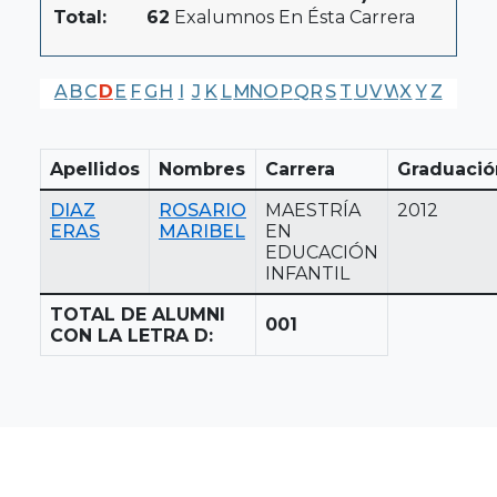
Total:
62
Exalumnos En Ésta Carrera
A
B
C
D
E
F
G
H
I
J
K
L
M
N
O
P
Q
R
S
T
U
V
W
X
Y
Z
Apellidos
Nombres
Carrera
Graduació
DIAZ
ROSARIO
MAESTRÍA
2012
ERAS
MARIBEL
EN
EDUCACIÓN
INFANTIL
TOTAL DE ALUMNI
001
CON LA LETRA D: