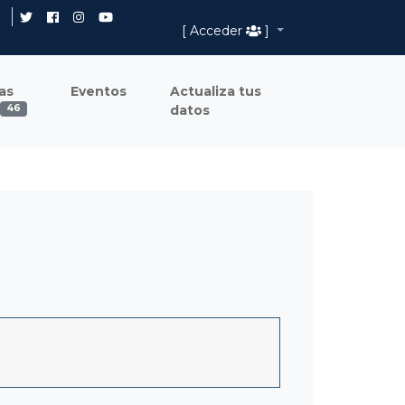
[ Acceder
]
as
Eventos
Actualiza tus
datos
46