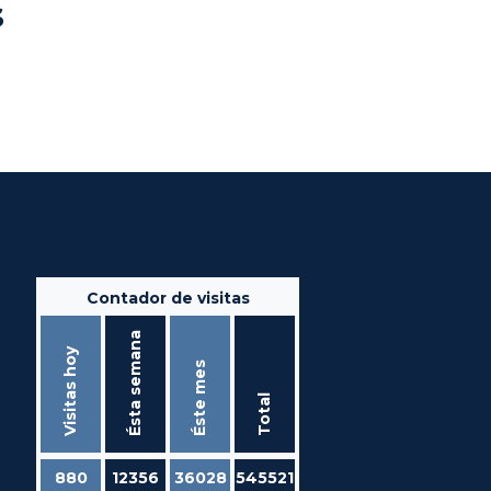
s
Contador de visitas
Ésta semana
Visitas hoy
Éste mes
Total
880
12356
36028
545521