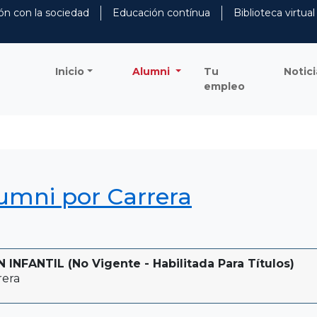
ón con la sociedad
Educación contínua
Biblioteca virtual
Inicio
Alumni
Tu
Notici
empleo
lumni por Carrera
NFANTIL (No Vigente - Habilitada Para Títulos)
rera