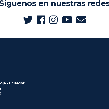
Síguenos en nuestras rede
Loja - Ecuador
l)
)