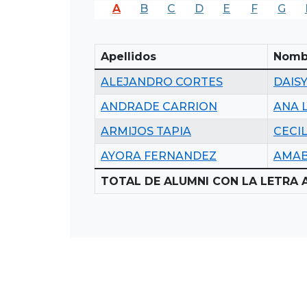
A
B
C
D
E
F
G
Apellidos
Nomb
ALEJANDRO CORTES
DAISY
ANDRADE CARRION
ANA 
ARMIJOS TAPIA
CECIL
AYORA FERNANDEZ
AMAB
TOTAL DE ALUMNI CON LA LETRA A