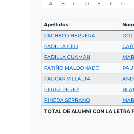
A
B
C
D
E
F
G
Apellidos
Nom
PACHECO HERRERA
DOL
PADILLA CELI
CAR
PADILLA GUAMAN
MAR
PATIÑO MALDONADO
PAU
PAUCAR VILLALTA
AND
PEREZ PEREZ
BLA
PINEDA SERRANO
MAR
TOTAL DE ALUMNI CON LA LETRA P