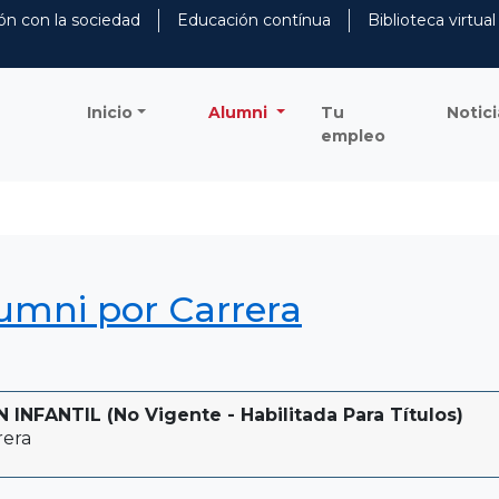
ón con la sociedad
Educación contínua
Biblioteca virtual
Inicio
Alumni
Tu
Notici
empleo
lumni por Carrera
NFANTIL (No Vigente - Habilitada Para Títulos)
rera