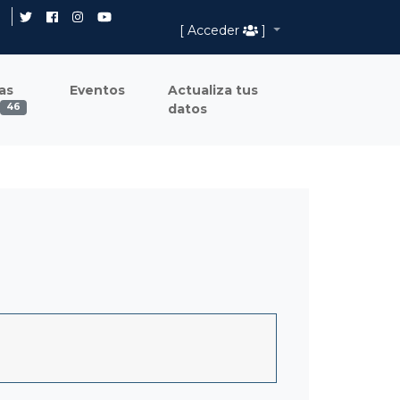
[ Acceder
]
as
Eventos
Actualiza tus
datos
46