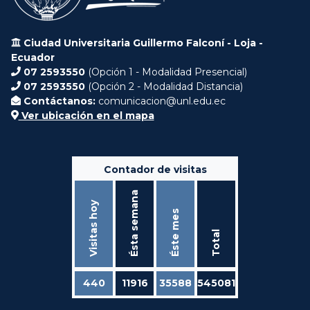
Ciudad Universitaria Guillermo Falconí - Loja -
Ecuador
07 2593550
(Opción 1 - Modalidad Presencial)
07 2593550
(Opción 2 - Modalidad Distancia)
Contáctanos:
comunicacion@unl.edu.ec
Ver ubicación en el mapa
Contador de visitas
Ésta semana
Visitas hoy
Éste mes
Total
440
11916
35588
545081