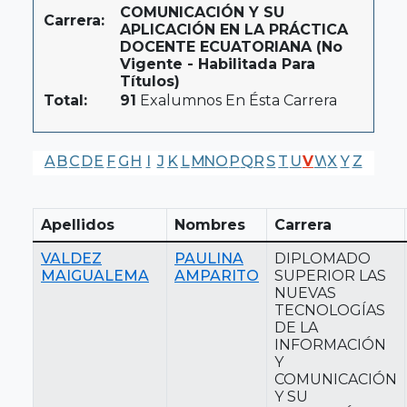
COMUNICACIÓN Y SU
Carrera:
APLICACIÓN EN LA PRÁCTICA
DOCENTE ECUATORIANA (No
Vigente - Habilitada Para
Títulos)
Total:
91
Exalumnos En Ésta Carrera
A
B
C
D
E
F
G
H
I
J
K
L
M
N
O
P
Q
R
S
T
U
V
W
X
Y
Z
Apellidos
Nombres
Carrera
VALDEZ
PAULINA
DIPLOMADO
MAIGUALEMA
AMPARITO
SUPERIOR LAS
NUEVAS
TECNOLOGÍAS
DE LA
INFORMACIÓN
Y
COMUNICACIÓN
Y SU