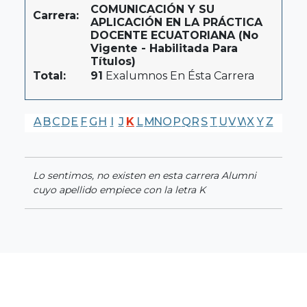
COMUNICACIÓN Y SU
Carrera:
APLICACIÓN EN LA PRÁCTICA
DOCENTE ECUATORIANA (No
Vigente - Habilitada Para
Títulos)
Total:
91
Exalumnos En Ésta Carrera
A
B
C
D
E
F
G
H
I
J
K
L
M
N
O
P
Q
R
S
T
U
V
W
X
Y
Z
Lo sentimos, no existen en esta carrera Alumni
cuyo apellido empiece con la letra K