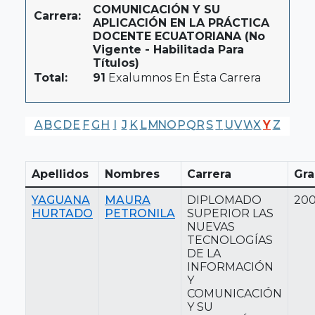
COMUNICACIÓN Y SU
Carrera:
APLICACIÓN EN LA PRÁCTICA
DOCENTE ECUATORIANA (No
Vigente - Habilitada Para
Títulos)
Total:
91
Exalumnos En Ésta Carrera
A
B
C
D
E
F
G
H
I
J
K
L
M
N
O
P
Q
R
S
T
U
V
W
X
Y
Z
Apellidos
Nombres
Carrera
Gra
YAGUANA
MAURA
DIPLOMADO
20
HURTADO
PETRONILA
SUPERIOR LAS
NUEVAS
TECNOLOGÍAS
DE LA
INFORMACIÓN
Y
COMUNICACIÓN
Y SU