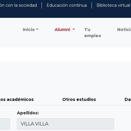
ón con la sociedad
Educación contínua
Biblioteca virtual
Inicio
Alumni
Tu
Notici
empleo
os académicos
Otros estudios
Da
Apellidos: