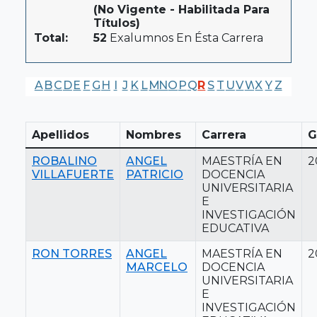
(No Vigente - Habilitada Para
Títulos)
Total:
52
Exalumnos En Ésta Carrera
A
B
C
D
E
F
G
H
I
J
K
L
M
N
O
P
Q
R
S
T
U
V
W
X
Y
Z
Apellidos
Nombres
Carrera
G
ROBALINO
ANGEL
MAESTRÍA EN
2
VILLAFUERTE
PATRICIO
DOCENCIA
UNIVERSITARIA
E
INVESTIGACIÓN
EDUCATIVA
RON TORRES
ANGEL
MAESTRÍA EN
2
MARCELO
DOCENCIA
UNIVERSITARIA
E
INVESTIGACIÓN