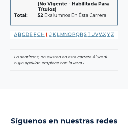
(No Vigente - Habilitada Para
Títulos)
Total:
52
Exalumnos En Ésta Carrera
A
B
C
D
E
F
G
H
I
J
K
L
M
N
O
P
Q
R
S
T
U
V
W
X
Y
Z
Lo sentimos, no existen en esta carrera Alumni
cuyo apellido empiece con la letra I
Síguenos en nuestras redes