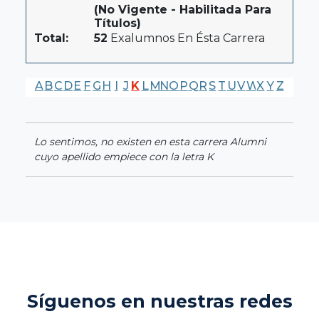
(No Vigente - Habilitada Para
Títulos)
Total:
52
Exalumnos En Ésta Carrera
A
B
C
D
E
F
G
H
I
J
K
L
M
N
O
P
Q
R
S
T
U
V
W
X
Y
Z
Lo sentimos, no existen en esta carrera Alumni
cuyo apellido empiece con la letra K
Síguenos en nuestras redes