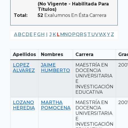
(No Vigente - Habilitada Para
Títulos)
Total:
52
Exalumnos En Ésta Carrera
A
B
C
D
E
F
G
H
I
J
K
L
M
N
O
P
Q
R
S
T
U
V
W
X
Y
Z
Apellidos
Nombres
Carrera
Gra
LOPEZ
JAIME
MAESTRÍA EN
200
ALVAREZ
HUMBERTO
DOCENCIA
UNIVERSITARIA
E
INVESTIGACIÓN
EDUCATIVA
LOZANO
MARTHA
MAESTRÍA EN
200
HEREDIA
POMOCENA
DOCENCIA
UNIVERSITARIA
E
INVESTIGACIÓN