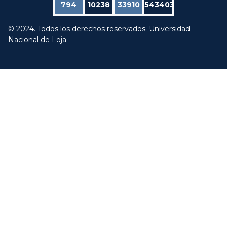
794
10238
33910
543403
© 2024. Todos los derechos reservados. Universidad
Nacional de Loja