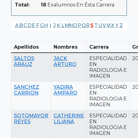
Total:
18
Exalumnos En Ésta Carrera
A
B
C
D
E
F
G
H
I
J
K
L
M
N
O
P
Q
R
S
T
U
V
W
X
Y
Z
Apellidos
Nombres
Carrera
G
SALTOS
JACK
ESPECIALIDAD
2
ARAUZ
ARTURO
EN
RADIOLOGIA E
IMAGEN
SANCHEZ
YADIRA
ESPECIALIDAD
2
CARRION
AMPARO
EN
RADIOLOGIA E
IMAGEN
SOTOMAYOR
CATHERINE
ESPECIALIDAD
20
REYES
LILIANA
EN
RADIOLOGIA E
IMAGEN