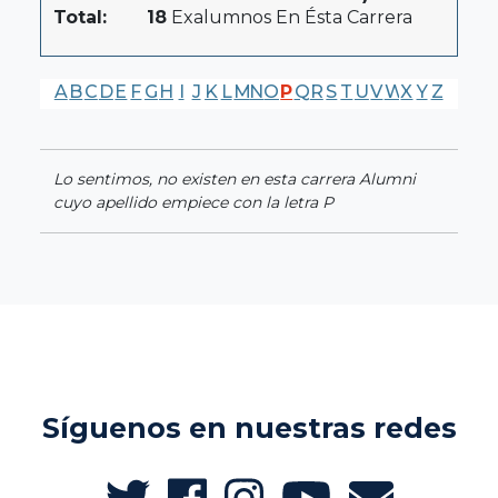
Total:
18
Exalumnos En Ésta Carrera
A
B
C
D
E
F
G
H
I
J
K
L
M
N
O
P
Q
R
S
T
U
V
W
X
Y
Z
Lo sentimos, no existen en esta carrera Alumni
cuyo apellido empiece con la letra P
Síguenos en nuestras redes