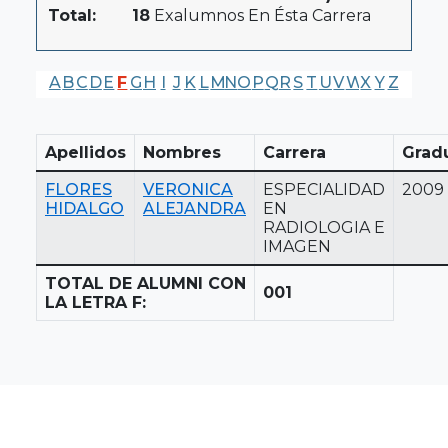
Total:
18
Exalumnos En Ésta Carrera
A
B
C
D
E
F
G
H
I
J
K
L
M
N
O
P
Q
R
S
T
U
V
W
X
Y
Z
Apellidos
Nombres
Carrera
Grad
FLORES
VERONICA
ESPECIALIDAD
2009
HIDALGO
ALEJANDRA
EN
RADIOLOGIA E
IMAGEN
TOTAL DE ALUMNI CON
001
LA LETRA F: