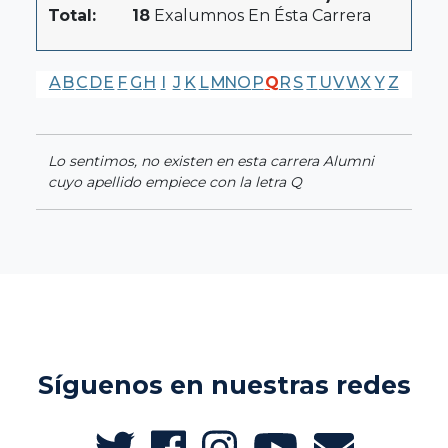
Total:
18
Exalumnos En Ésta Carrera
A
B
C
D
E
F
G
H
I
J
K
L
M
N
O
P
Q
R
S
T
U
V
W
X
Y
Z
Lo sentimos, no existen en esta carrera Alumni
cuyo apellido empiece con la letra Q
Síguenos en nuestras redes