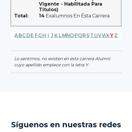
Vigente - Habilitada Para
Títulos)
Total:
14
Exalumnos En Ésta Carrera
A
B
C
D
E
F
G
H
I
J
K
L
M
N
O
P
Q
R
S
T
U
V
W
X
Y
Z
Lo sentimos, no existen en esta carrera Alumni
cuyo apellido empiece con la letra Y
Síguenos en nuestras redes