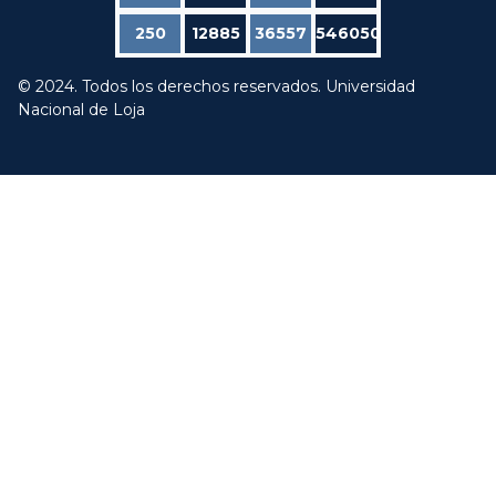
250
12885
36557
546050
© 2024. Todos los derechos reservados. Universidad
Nacional de Loja