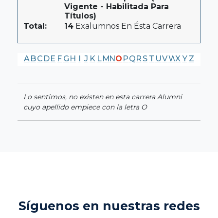
Vigente - Habilitada Para
Títulos)
Total:
14
Exalumnos En Ésta Carrera
A
B
C
D
E
F
G
H
I
J
K
L
M
N
O
P
Q
R
S
T
U
V
W
X
Y
Z
Lo sentimos, no existen en esta carrera Alumni
cuyo apellido empiece con la letra O
Síguenos en nuestras redes