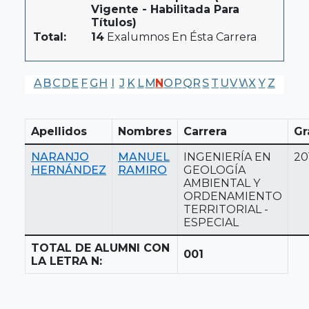
Vigente - Habilitada Para
Títulos)
Total:
14
Exalumnos En Ésta Carrera
A
B
C
D
E
F
G
H
I
J
K
L
M
N
O
P
Q
R
S
T
U
V
W
X
Y
Z
Apellidos
Nombres
Carrera
Gr
NARANJO
MANUEL
INGENIERÍA EN
20
HERNÁNDEZ
RAMIRO
GEOLOGÍA
AMBIENTAL Y
ORDENAMIENTO
TERRITORIAL -
ESPECIAL
TOTAL DE ALUMNI CON
001
LA LETRA N: