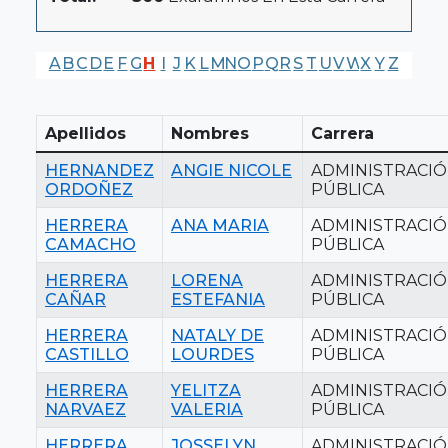
A
B
C
D
E
F
G
H
I
J
K
L
M
N
O
P
Q
R
S
T
U
V
W
X
Y
Z
Apellidos
Nombres
Carrera
HERNANDEZ
ANGIE NICOLE
ADMINISTRACI
ORDOÑEZ
PÚBLICA
HERRERA
ANA MARIA
ADMINISTRACI
CAMACHO
PÚBLICA
HERRERA
LORENA
ADMINISTRACI
CAÑAR
ESTEFANIA
PÚBLICA
HERRERA
NATALY DE
ADMINISTRACI
CASTILLO
LOURDES
PÚBLICA
HERRERA
YELITZA
ADMINISTRACI
NARVAEZ
VALERIA
PÚBLICA
HERRERA
JOSSELYN
ADMINISTRACI