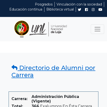
Posgrados
Vinculación con la sociedad
Educación contínua
Biblioteca virtual
Directorio de Alumni por
Carrera
Administración Pública
Carrera:
(Vigente)
Total:
366
Exalumnos En Ésta Carrera