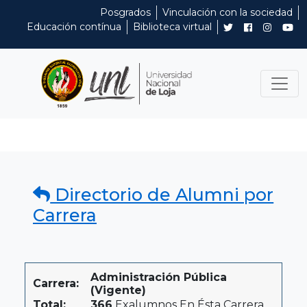
Posgrados
Vinculación con la sociedad
Educación contínua
Biblioteca virtual
Directorio de Alumni por
Carrera
Administración Pública
Carrera:
(Vigente)
Total:
366
Exalumnos En Ésta Carrera