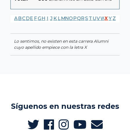
A
B
C
D
E
F
G
H
I
J
K
L
M
N
O
P
Q
R
S
T
U
V
W
X
Y
Z
Lo sentimos, no existen en esta carrera Alumni
cuyo apellido empiece con la letra X
Síguenos en nuestras redes