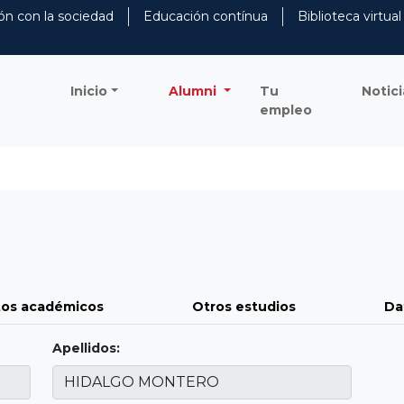
ón con la sociedad
Educación contínua
Biblioteca virtual
Inicio
Alumni
Tu
Notici
empleo
os académicos
Otros estudios
Da
Apellidos: