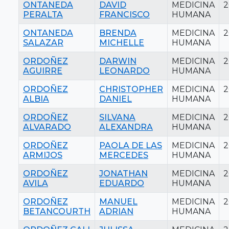
ONTANEDA
DAVID
MEDICINA
2
PERALTA
FRANCISCO
HUMANA
ONTANEDA
BRENDA
MEDICINA
2
SALAZAR
MICHELLE
HUMANA
ORDOÑEZ
DARWIN
MEDICINA
2
AGUIRRE
LEONARDO
HUMANA
ORDOÑEZ
CHRISTOPHER
MEDICINA
2
ALBIA
DANIEL
HUMANA
ORDOÑEZ
SILVANA
MEDICINA
2
ALVARADO
ALEXANDRA
HUMANA
ORDOÑEZ
PAOLA DE LAS
MEDICINA
2
ARMIJOS
MERCEDES
HUMANA
ORDOÑEZ
JONATHAN
MEDICINA
2
AVILA
EDUARDO
HUMANA
ORDOÑEZ
MANUEL
MEDICINA
2
BETANCOURTH
ADRIAN
HUMANA