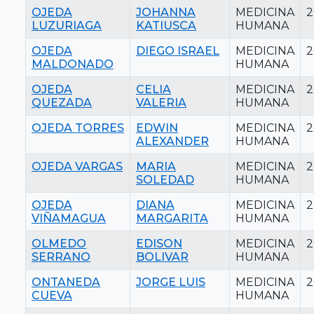
OJEDA
JOHANNA
MEDICINA
2
LUZURIAGA
KATIUSCA
HUMANA
OJEDA
DIEGO ISRAEL
MEDICINA
2
MALDONADO
HUMANA
OJEDA
CELIA
MEDICINA
2
QUEZADA
VALERIA
HUMANA
OJEDA TORRES
EDWIN
MEDICINA
2
ALEXANDER
HUMANA
OJEDA VARGAS
MARIA
MEDICINA
2
SOLEDAD
HUMANA
OJEDA
DIANA
MEDICINA
2
VIÑAMAGUA
MARGARITA
HUMANA
OLMEDO
EDISON
MEDICINA
2
SERRANO
BOLIVAR
HUMANA
ONTANEDA
JORGE LUIS
MEDICINA
2
CUEVA
HUMANA