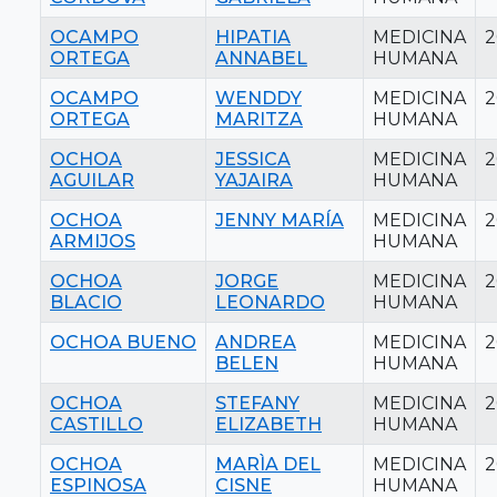
OCAMPO
HIPATIA
MEDICINA
2
ORTEGA
ANNABEL
HUMANA
OCAMPO
WENDDY
MEDICINA
2
ORTEGA
MARITZA
HUMANA
OCHOA
JESSICA
MEDICINA
2
AGUILAR
YAJAIRA
HUMANA
OCHOA
JENNY MARÍA
MEDICINA
2
ARMIJOS
HUMANA
OCHOA
JORGE
MEDICINA
2
BLACIO
LEONARDO
HUMANA
OCHOA BUENO
ANDREA
MEDICINA
2
BELEN
HUMANA
OCHOA
STEFANY
MEDICINA
2
CASTILLO
ELIZABETH
HUMANA
OCHOA
MARÌA DEL
MEDICINA
2
ESPINOSA
CISNE
HUMANA