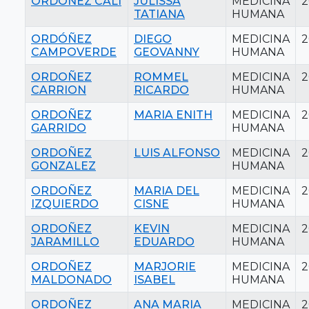
ORDOÑEZ CALI
JULISSA
MEDICINA
2
TATIANA
HUMANA
ORDÓÑEZ
DIEGO
MEDICINA
2
CAMPOVERDE
GEOVANNY
HUMANA
ORDOÑEZ
ROMMEL
MEDICINA
2
CARRION
RICARDO
HUMANA
ORDOÑEZ
MARIA ENITH
MEDICINA
2
GARRIDO
HUMANA
ORDOÑEZ
LUIS ALFONSO
MEDICINA
2
GONZALEZ
HUMANA
ORDOÑEZ
MARIA DEL
MEDICINA
2
IZQUIERDO
CISNE
HUMANA
ORDOÑEZ
KEVIN
MEDICINA
2
JARAMILLO
EDUARDO
HUMANA
ORDOÑEZ
MARJORIE
MEDICINA
2
MALDONADO
ISABEL
HUMANA
ORDOÑEZ
ANA MARIA
MEDICINA
2