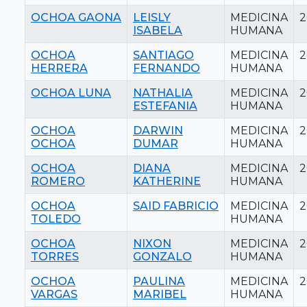
OCHOA GAONA
LEISLY
MEDICINA
2
ISABELA
HUMANA
OCHOA
SANTIAGO
MEDICINA
2
HERRERA
FERNANDO
HUMANA
OCHOA LUNA
NATHALIA
MEDICINA
2
ESTEFANIA
HUMANA
OCHOA
DARWIN
MEDICINA
2
OCHOA
DUMAR
HUMANA
OCHOA
DIANA
MEDICINA
2
ROMERO
KATHERINE
HUMANA
OCHOA
SAID FABRICIO
MEDICINA
2
TOLEDO
HUMANA
OCHOA
NIXON
MEDICINA
2
TORRES
GONZALO
HUMANA
OCHOA
PAULINA
MEDICINA
2
VARGAS
MARIBEL
HUMANA