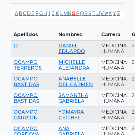
A
B
C
D
E
F
G
H
I
J
K
L
M
N
O
P
Q
R
S
T
U
V
W
X
Y
Z
Apellidos
Nombres
Carrera
G
O
DANIEL
MEDICINA
2
EDUARDO
HUMANA
OCAMPO
MICHELLE
MEDICINA
2
TERREROS
ALEJANDRA
HUMANA
OCAMPO
ANABELLE
MEDICINA
2
BASTIDAS
DEL CARMEN
HUMANA
OCAMPO
SAMANTHA
MEDICINA
2
BASTIDAS
GABRIELA
HUMANA
OCAMPO
YOMAYRA
MEDICINA
2
CARRION
CECIBEL
HUMANA
OCAMPO
ANA
MEDICINA
2
CORDOVA
GABRIELA
HUMANA