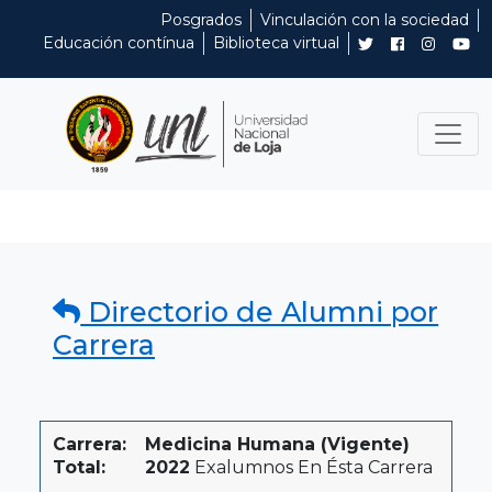
Posgrados
Vinculación con la sociedad
Educación contínua
Biblioteca virtual
Directorio de Alumni por
Carrera
Carrera:
Medicina Humana (Vigente)
Total:
2022
Exalumnos En Ésta Carrera