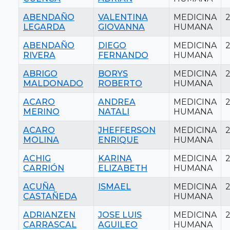
ABENDAÑO
VALENTINA
MEDICINA
LEGARDA
GIOVANNA
HUMANA
ABENDAÑO
DIEGO
MEDICINA
RIVERA
FERNANDO
HUMANA
ABRIGO
BORYS
MEDICINA
MALDONADO
ROBERTO
HUMANA
ACARO
ANDREA
MEDICINA
MERINO
NATALI
HUMANA
ACARO
JHEFFERSON
MEDICINA
MOLINA
ENRIQUE
HUMANA
ACHIG
KARINA
MEDICINA
2
CARRIÓN
ELIZABETH
HUMANA
ACUÑA
ISMAEL
MEDICINA
CASTAÑEDA
HUMANA
ADRIANZEN
JOSE LUIS
MEDICINA
CARRASCAL
AGUILEO
HUMANA