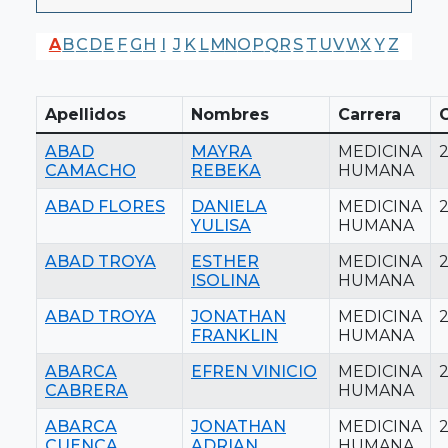
A
B
C
D
E
F
G
H
I
J
K
L
M
N
O
P
Q
R
S
T
U
V
W
X
Y
Z
Apellidos
Nombres
Carrera
ABAD
MAYRA
MEDICINA
CAMACHO
REBEKA
HUMANA
ABAD FLORES
DANIELA
MEDICINA
YULISA
HUMANA
ABAD TROYA
ESTHER
MEDICINA
ISOLINA
HUMANA
ABAD TROYA
JONATHAN
MEDICINA
2
FRANKLIN
HUMANA
ABARCA
EFREN VINICIO
MEDICINA
CABRERA
HUMANA
ABARCA
JONATHAN
MEDICINA
CUENCA
ADRIAN
HUMANA