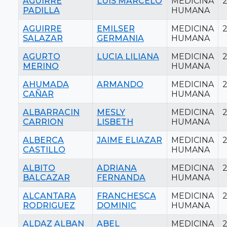
AGUIRRE
LUIS MARCELO
MEDICINA
2
PADILLA
HUMANA
AGUIRRE
EMILSER
MEDICINA
SALAZAR
GERMANIA
HUMANA
AGURTO
LUCIA LILIANA
MEDICINA
MERINO
HUMANA
AHUMADA
ARMANDO
MEDICINA
CAÑAR
HUMANA
ALBARRACIN
MESLY
MEDICINA
CARRION
LISBETH
HUMANA
ALBERCA
JAIME ELIAZAR
MEDICINA
CASTILLO
HUMANA
ALBITO
ADRIANA
MEDICINA
BALCAZAR
FERNANDA
HUMANA
ALCANTARA
FRANCHESCA
MEDICINA
RODRIGUEZ
DOMINIC
HUMANA
ALDAZ ALBAN
ABEL
MEDICINA