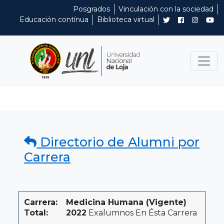
Posgrados
Vinculación con la sociedad
Educación contínua
Biblioteca virtual
Directorio de Alumni por
Carrera
Carrera:
Medicina Humana (Vigente)
Total:
2022
Exalumnos En Ésta Carrera