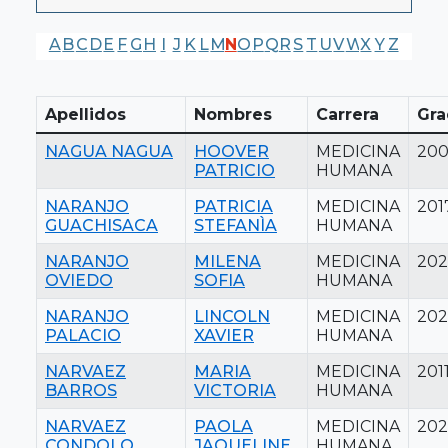
A
B
C
D
E
F
G
H
I
J
K
L
M
N
O
P
Q
R
S
T
U
V
W
X
Y
Z
Apellidos
Nombres
Carrera
Gra
NAGUA NAGUA
HOOVER
MEDICINA
20
PATRICIO
HUMANA
NARANJO
PATRICIA
MEDICINA
201
GUACHISACA
STEFANÌA
HUMANA
NARANJO
MILENA
MEDICINA
202
OVIEDO
SOFIA
HUMANA
NARANJO
LINCOLN
MEDICINA
20
PALACIO
XAVIER
HUMANA
NARVAEZ
MARIA
MEDICINA
201
BARROS
VICTORIA
HUMANA
NARVAEZ
PAOLA
MEDICINA
20
CONDOLO
JAQUELINE
HUMANA