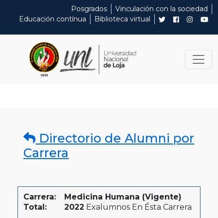
Posgrados
Vinculación con la sociedad
Educación contínua
Biblioteca virtual
Directorio de Alumni por
Carrera
Carrera:
Medicina Humana (Vigente)
Total:
2022
Exalumnos En Ésta Carrera