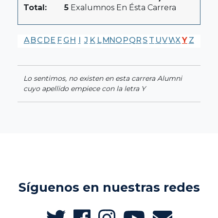
Total:
5
Exalumnos En Ésta Carrera
A
B
C
D
E
F
G
H
I
J
K
L
M
N
O
P
Q
R
S
T
U
V
W
X
Y
Z
Lo sentimos, no existen en esta carrera Alumni
cuyo apellido empiece con la letra Y
Síguenos en nuestras redes