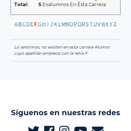
Total:
5
Exalumnos En Ésta Carrera
A
B
C
D
E
F
G
H
I
J
K
L
M
N
O
P
Q
R
S
T
U
V
W
X
Y
Z
Lo sentimos, no existen en esta carrera Alumni
cuyo apellido empiece con la letra F
Síguenos en nuestras redes