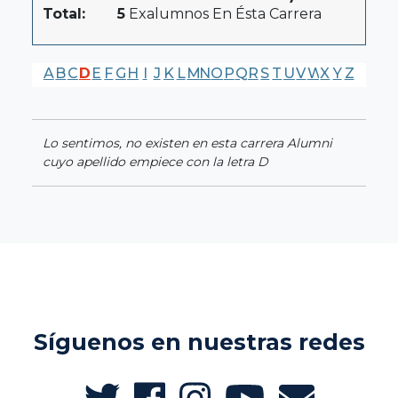
Total:
5
Exalumnos En Ésta Carrera
A
B
C
D
E
F
G
H
I
J
K
L
M
N
O
P
Q
R
S
T
U
V
W
X
Y
Z
Lo sentimos, no existen en esta carrera Alumni
cuyo apellido empiece con la letra D
Síguenos en nuestras redes