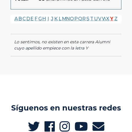
A
B
C
D
E
F
G
H
I
J
K
L
M
N
O
P
Q
R
S
T
U
V
W
X
Y
Z
Lo sentimos, no existen en esta carrera Alumni
cuyo apellido empiece con la letra Y
Síguenos en nuestras redes