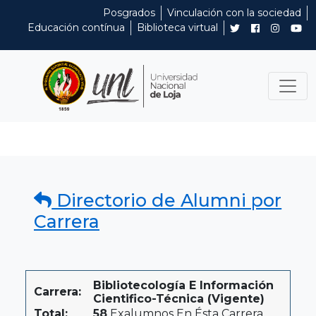
Posgrados
Vinculación con la sociedad
Educación contínua
Biblioteca virtual
Directorio de Alumni por
Carrera
Bibliotecología E Información
Carrera:
Cientifico-Técnica (Vigente)
Total:
58
Exalumnos En Ésta Carrera