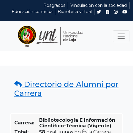
Posgrados
Vinculación con la sociedad
Educación contínua
Biblioteca virtual
Directorio de Alumni por
Carrera
Bibliotecología E Información
Carrera:
Cientifico-Técnica (Vigente)
Total:
58
Exalumnos En Ésta Carrera