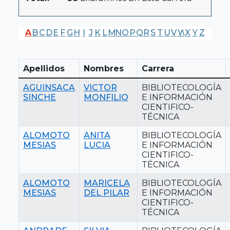
A
B
C
D
E
F
G
H
I
J
K
L
M
N
O
P
Q
R
S
T
U
V
W
X
Y
Z
Apellidos
Nombres
Carrera
AGUINSACA
VICTOR
BIBLIOTECOLOGÍA
SINCHE
MONFILIO
E INFORMACIÓN
CIENTIFICO-
TÉCNICA
ALOMOTO
ANITA
BIBLIOTECOLOGÍA
MESIAS
LUCIA
E INFORMACIÓN
CIENTIFICO-
TÉCNICA
ALOMOTO
MARICELA
BIBLIOTECOLOGÍA
MESIAS
DEL PILAR
E INFORMACIÓN
CIENTIFICO-
TÉCNICA