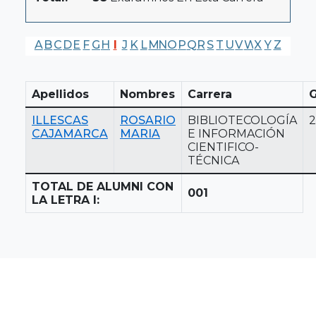
A
B
C
D
E
F
G
H
I
J
K
L
M
N
O
P
Q
R
S
T
U
V
W
X
Y
Z
Apellidos
Nombres
Carrera
G
ILLESCAS
ROSARIO
BIBLIOTECOLOGÍA
2
CAJAMARCA
MARIA
E INFORMACIÓN
CIENTIFICO-
TÉCNICA
TOTAL DE ALUMNI CON
001
LA LETRA I: