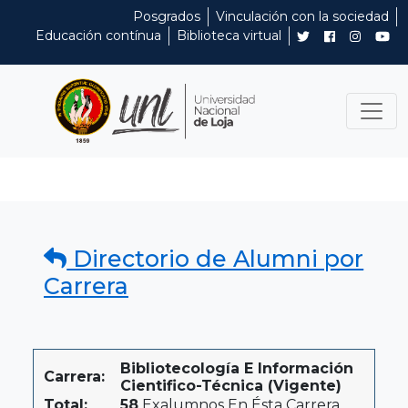
Posgrados
Vinculación con la sociedad
Educación contínua
Biblioteca virtual
Directorio de Alumni por
Carrera
Bibliotecología E Información
Carrera:
Cientifico-Técnica (Vigente)
Total:
58
Exalumnos En Ésta Carrera