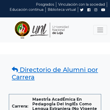
Posgrados
Vinculación con la sociedad
Educación contínua
Biblioteca virtual
Directorio de Alumni por
Carrera
MaestrÍa AcadÉmica En
PedagogÍa Del InglÉs Como
Carrera:
Lengua Extranjera (No Vigente