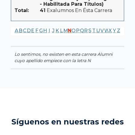
- Habilitada Para Títulos)
Total:
41
Exalumnos En Ésta Carrera
A
B
C
D
E
F
G
H
I
J
K
L
M
N
O
P
Q
R
S
T
U
V
W
X
Y
Z
Lo sentimos, no existen en esta carrera Alumni
cuyo apellido empiece con la letra N
Síguenos en nuestras redes