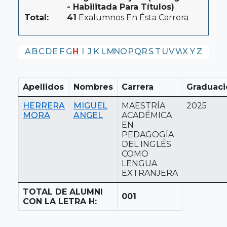
- Habilitada Para Títulos)
Total:
41
Exalumnos En Ésta Carrera
A
B
C
D
E
F
G
H
I
J
K
L
M
N
O
P
Q
R
S
T
U
V
W
X
Y
Z
Apellidos
Nombres
Carrera
Graduaci
HERRERA
MIGUEL
MAESTRÍA
2025
MORA
ANGEL
ACADÉMICA
EN
PEDAGOGÍA
DEL INGLÉS
COMO
LENGUA
EXTRANJERA
TOTAL DE ALUMNI
001
CON LA LETRA H: