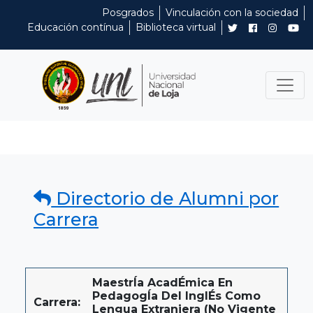
Posgrados
Vinculación con la sociedad
Educación contínua
Biblioteca virtual
Directorio de Alumni por
Carrera
MaestrÍa AcadÉmica En
PedagogÍa Del InglÉs Como
Carrera:
Lengua Extranjera (No Vigente