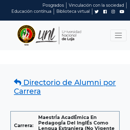
Posgrados
Vinculación con la sociedad
Educación contínua
Biblioteca virtual
Directorio de Alumni por
Carrera
MaestrÍa AcadÉmica En
PedagogÍa Del InglÉs Como
Carrera:
Lengua Extranjera (No Vigente