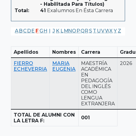
- Habilitada Para Títulos)
Total:
41
Exalumnos En Ésta Carrera
A
B
C
D
E
F
G
H
I
J
K
L
M
N
O
P
Q
R
S
T
U
V
W
X
Y
Z
Apellidos
Nombres
Carrera
Gradu
FIERRO
MARIA
MAESTRÍA
2026
ECHEVERRIA
EUGENIA
ACADÉMICA
EN
PEDAGOGÍA
DEL INGLÉS
COMO
LENGUA
EXTRANJERA
TOTAL DE ALUMNI CON
001
LA LETRA F: