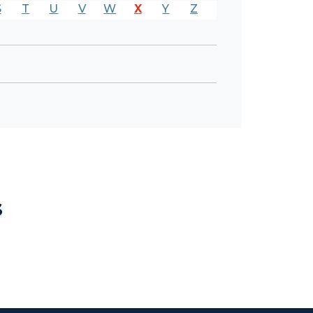
S
T
U
V
W
X
Y
Z
s