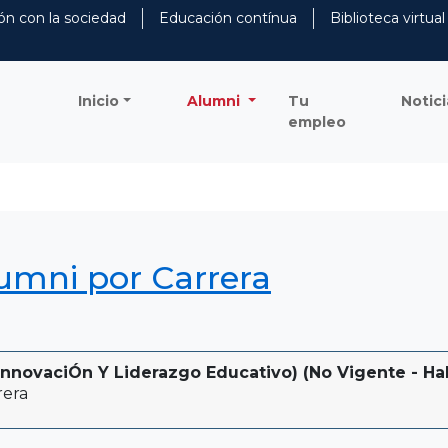
ón con la sociedad
Educación contínua
Biblioteca virtual
Inicio
Alumni
Tu
Notici
empleo
lumni por Carrera
nnovaciÓn Y Liderazgo Educativo) (No Vigente - Habi
rera