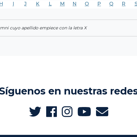
H
I
J
K
L
M
N
O
P
Q
R
umni cuyo apellido empiece con la letra X
Síguenos en nuestras rede