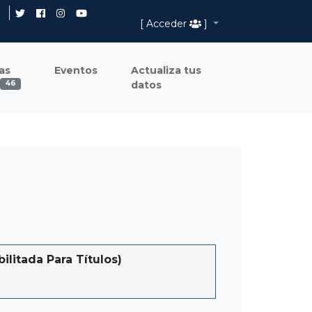
[ Acceder
]
as
Eventos
Actualiza tus
datos
46
litada Para Títulos)