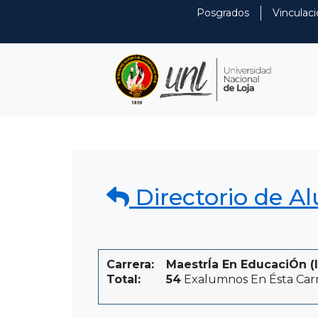
Posgrados
Vinculaci
Directorio de A
Carrera:
MaestrÍa En EducaciÓn (i
Total:
54
Exalumnos En Ésta Car