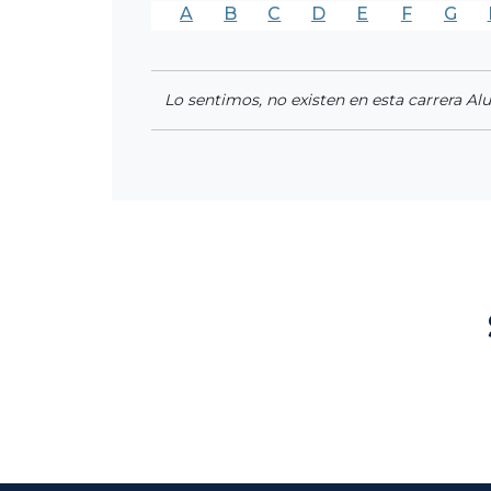
A
B
C
D
E
F
G
Lo sentimos, no existen en esta carrera Al