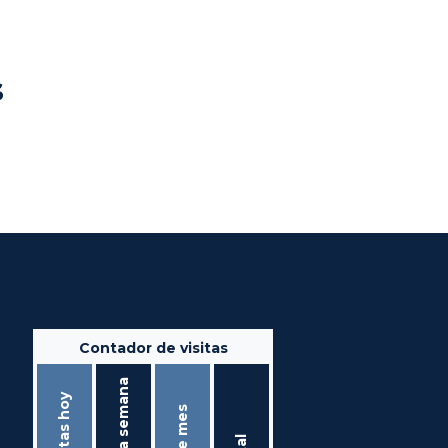
s
Contador de visitas
Ésta semana
Visitas hoy
Éste mes