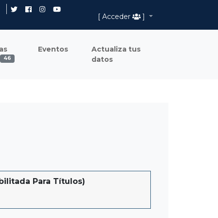
[ Acceder
]
as
Eventos
Actualiza tus
datos
46
litada Para Títulos)