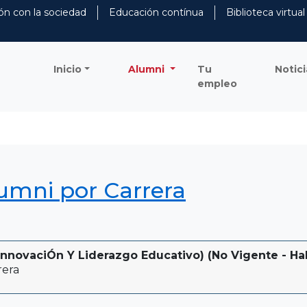
ón con la sociedad
Educación contínua
Biblioteca virtual
Inicio
Alumni
Tu
Notici
empleo
lumni por Carrera
nnovaciÓn Y Liderazgo Educativo) (No Vigente - Habi
rera