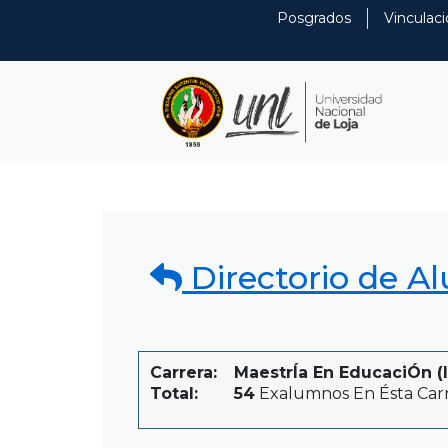
Posgrados
Vinculaci
Directorio de A
Carrera:
MaestrÍa En EducaciÓn (i
Total:
54
Exalumnos En Ésta Car